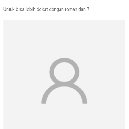
Untuk bisa lebih dekat dengan teman dan 7.