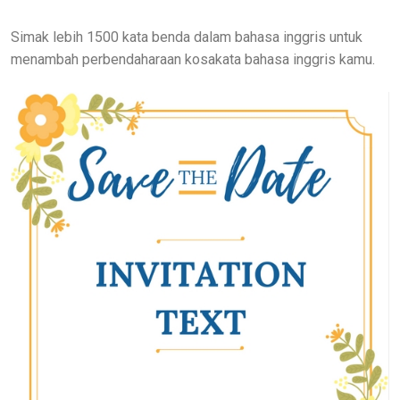
Simak lebih 1500 kata benda dalam bahasa inggris untuk
menambah perbendaharaan kosakata bahasa inggris kamu.