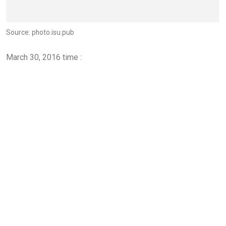
Source: photo.isu.pub
March 30, 2016 time :