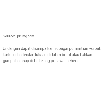
Source: i.pinimg.com
Undangan dapat disampaikan sebagai permintaan verbal,
kartu indah terukir, tulisan didalam botol atau bahkan
gumpalan asap di belakang pesawat heheee.