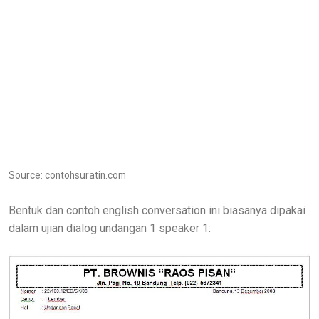
Source: contohsuratin.com
Bentuk dan contoh english conversation ini biasanya dipakai
dalam ujian dialog undangan 1 speaker 1: