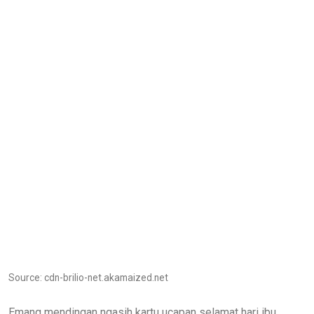
Source: cdn-brilio-net.akamaized.net
Emang mendingan ngasih kartu ucapan selamat hari ibu