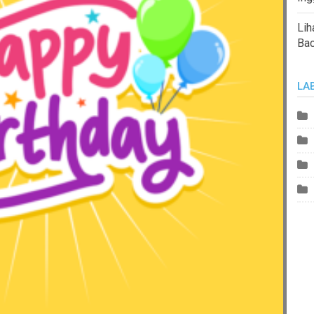
Lih
Ba
LA