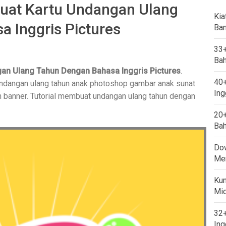
buat Kartu Undangan Ulang
Kia
 Inggris Pictures
Ban
33+
Bah
gan Ulang Tahun Dengan Bahasa Inggris Pictures
.
40+
undangan ulang tahun anak photoshop gambar anak sunat
Ing
n banner. Tutorial membuat undangan ulang tahun dengan
20+
Bah
Dow
Mem
Kum
Mi
32+
Ing