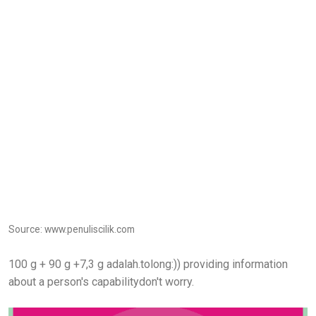
Source: www.penuliscilik.com
100 g + 90 g +7,3 g adalah.tolong:)) providing information
about a person's capabilitydon't worry.