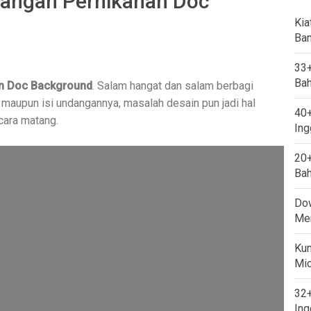
angan Pernikahan Doc
Kia
Ban
33+
Bah
n Doc Background
. Salam hangat dan salam berbagi
 maupun isi undangannya, masalah desain pun jadi hal
40+
cara matang.
Ing
20+
Bah
Dow
Mem
Kum
Mi
32+
Ing