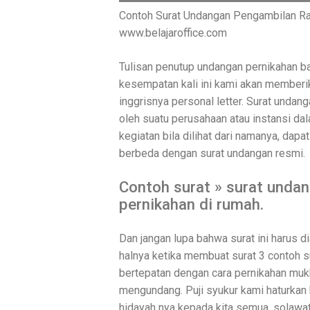
Contoh Surat Undangan Pengambilan Rap
www.belajaroffice.com
Tulisan penutup undangan pernikahan bah
kesempatan kali ini kami akan memberik
inggrisnya personal letter. Surat undan
oleh suatu perusahaan atau instansi d
kegiatan bila dilihat dari namanya, dapa
berbeda dengan surat undangan resmi.
Contoh surat » surat unda
pernikahan di rumah.
Dan jangan lupa bahwa surat ini harus d
halnya ketika membuat surat 3 contoh 
bertepatan dengan cara pernikahan muk
mengundang. Puji syukur kami haturkan
hidayah nya kepada kita semua, solawa