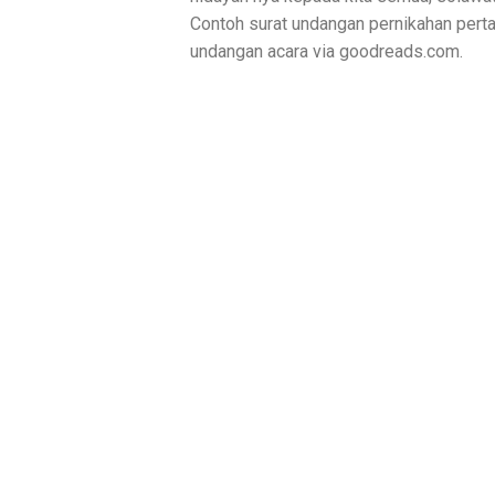
Contoh surat undangan pernikahan perta
undangan acara via goodreads.com.