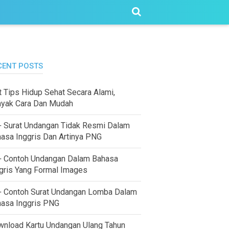
CENT POSTS
t Tips Hidup Sehat Secara Alami,
yak Cara Dan Mudah
 Surat Undangan Tidak Resmi Dalam
asa Inggris Dan Artinya PNG
 Contoh Undangan Dalam Bahasa
gris Yang Formal Images
 Contoh Surat Undangan Lomba Dalam
asa Inggris PNG
nload Kartu Undangan Ulang Tahun