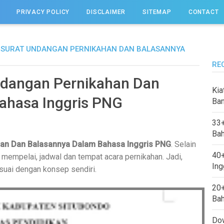
PRIVACY POLICY
DISCLAIMER
SITEMAP
CONTACT
 SURAT UNDANGAN PERNIKAHAN DAN BALASANNYA
RE
ndangan Pernikahan Dan
Kia
ahasa Inggris PNG
Ban
33+
Bah
han Dan Balasannya Dalam Bahasa Inggris PNG
. Selain
40+
mempelai, jadwal dan tempat acara pernikahan. Jadi,
Ing
suai dengan konsep sendiri.
20+
Bah
Dow