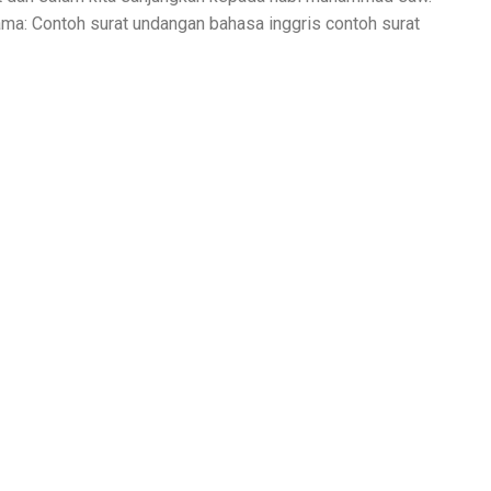
ma: Contoh surat undangan bahasa inggris contoh surat