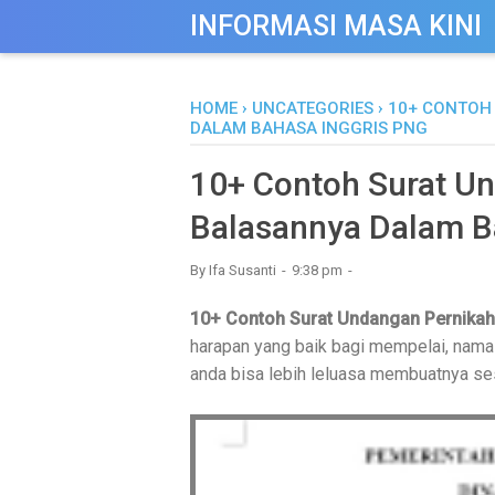
-->
INFORMASI MASA KINI
HOME
›
UNCATEGORIES
›
10+ CONTOH
DALAM BAHASA INGGRIS PNG
10+ Contoh Surat U
Balasannya Dalam B
By
Ifa Susanti
9:38 pm
10+ Contoh Surat Undangan Pernika
harapan yang baik bagi mempelai, nama 
anda bisa lebih leluasa membuatnya se