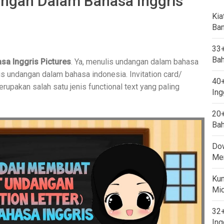
angan Dalam Bahasa Inggris
Kia
Ban
33+
Bah
sa Inggris Pictures
. Ya, menulis undangan dalam bahasa
is undangan dalam bahasa indonesia. Invitation card/
40+
upakan salah satu jenis functional text yang paling
Ing
20+
Bah
Dow
Mem
Kum
Mi
32+
Ing