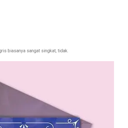
is biasanya sangat singkat, tidak.