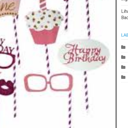
Lih
Ba
LA