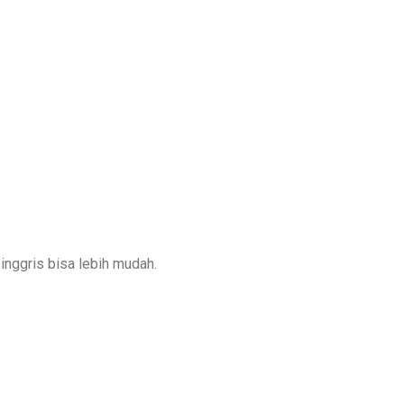
nggris bisa lebih mudah.