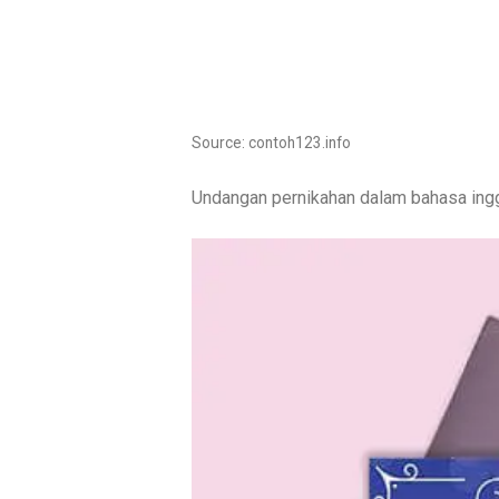
Source: contoh123.info
Undangan pernikahan dalam bahasa inggr