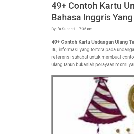
49+ Contoh Kartu U
Bahasa Inggris Yang
By
Ifa Susanti
7:35 am
49+ Contoh Kartu Undangan Ulang Ta
itu, informasi yang tertera pada undan
referensi sahabat untuk membuat conto
ulang tahun bukanlah perayaan resmi y