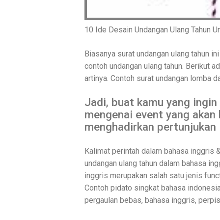
10 Ide Desain Undangan Ulang Tahun Un
Biasanya surat undangan ulang tahun in
contoh undangan ulang tahun. Berikut a
artinya. Contoh surat undangan lomba d
Jadi, buat kamu yang ingi
mengenai event yang akan 
menghadirkan pertunjukan lu
Kalimat perintah dalam bahasa inggris
undangan ulang tahun dalam bahasa inggr
inggris merupakan salah satu jenis func
Contoh pidato singkat bahasa indonesia,
pergaulan bebas, bahasa inggris, perpisa