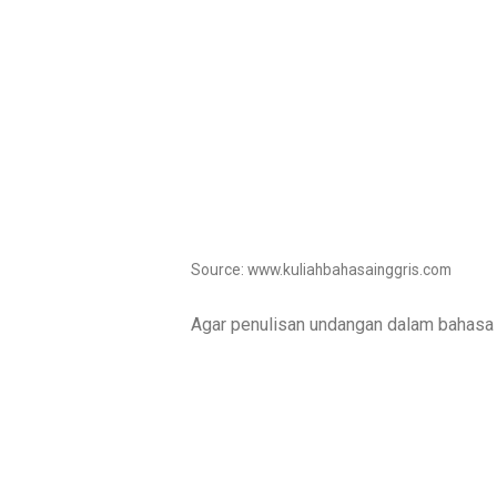
Source: www.kuliahbahasainggris.com
Agar penulisan undangan dalam bahasa i