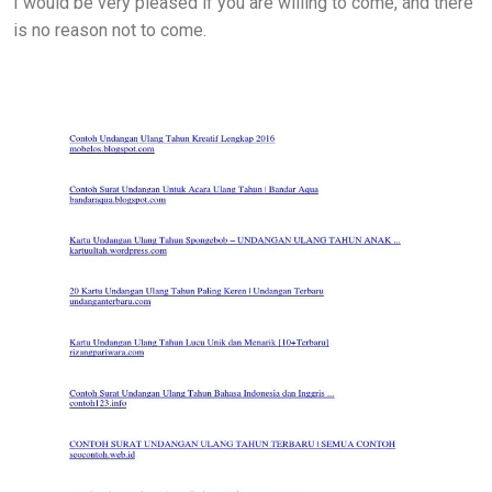
I would be very pleased if you are willing to come, and there
is no reason not to come.