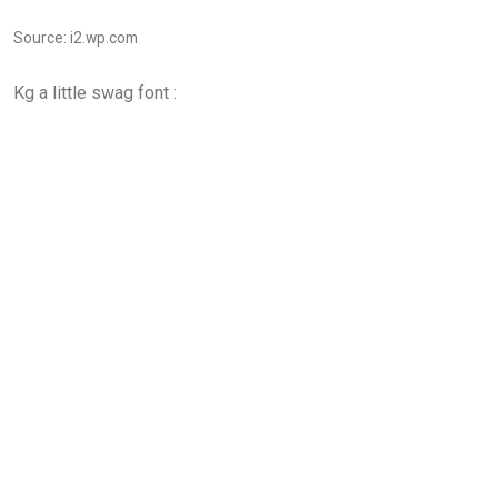
Source: i2.wp.com
Kg a little swag font :