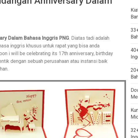
Undangan Anniversary Dalam
Kia
Ban
33+
Bah
sary Dalam Bahasa Inggris PNG
. Diatas tadi adalah
asa inggris khusus untuk rapat yang bisa anda
40+
n i will be celebrating its 17th anniversary, birthday
Ing
entik dengan sebuah perusahaan atau instansi baik
han.
20+
Bah
Dow
Mem
Kum
Mi
32+
Ing