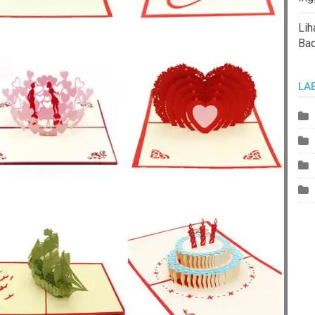
Lih
Ba
LA