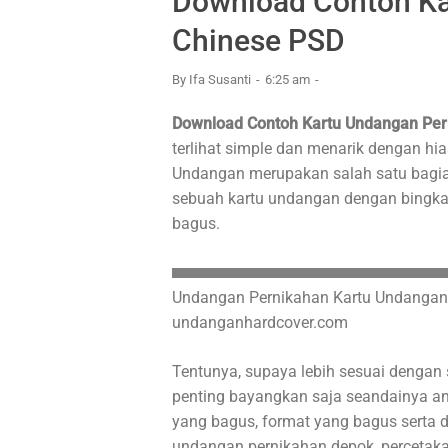
Download Contoh Ka
Chinese PSD
By
Ifa Susanti
6:25 am
Download Contoh Kartu Undangan Per
terlihat simple dan menarik dengan h
Undangan merupakan salah satu bagi
sebuah kartu undangan dengan bingkai
bagus.
Undangan Pernikahan Kartu Undangan
undanganhardcover.com
Tentunya, supaya lebih sesuai dengan
penting bayangkan saja seandainya a
yang bagus, format yang bagus serta 
undangan pernikahan depok, percetak