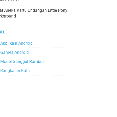
at Aneka Kartu Undangan Little Pony
ckground
BEL
Applikasi Android
Games Android
Model Sanggul Rambut
Rangkaian Kata