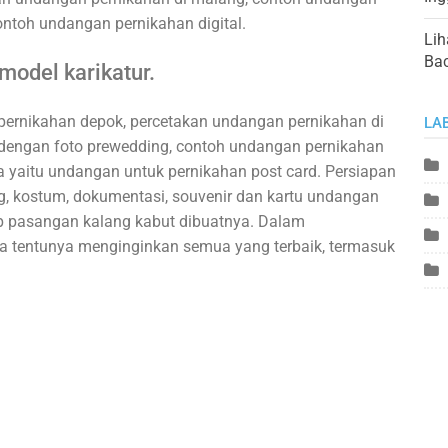
ntoh undangan pernikahan digital.
Lih
Ba
model karikatur.
pernikahan depok, percetakan undangan pernikahan di
LA
dengan foto prewedding, contoh undangan pernikahan
a yaitu undangan untuk pernikahan post card. Persiapan
ing, kostum, dokumentasi, souvenir dan kartu undangan
p pasangan kalang kabut dibuatnya. Dalam
a tentunya menginginkan semua yang terbaik, termasuk