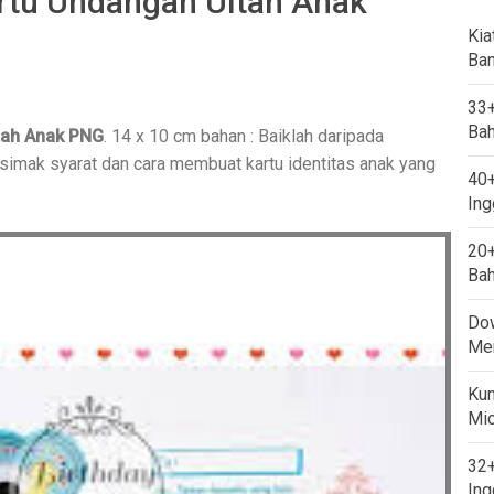
rtu Undangan Ultah Anak
Kia
Ban
33+
Bah
tah Anak PNG
. 14 x 10 cm bahan : Baiklah daripada
 simak syarat dan cara membuat kartu identitas anak yang
40+
Ing
20+
Bah
Dow
Mem
Kum
Mi
32+
Ing