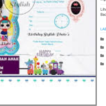
Lih
Ba
LA