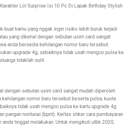
arakter Lol Surprise Isi 10 Pc Di Lapak Birthday Stylish
k buat kamu yang nggak ingin risiko lebih buruk terjadi
g atau yang dikenal dengan sebutan usim card sangat
hwa anda bersedia kehilangan nomor baru tersebut
kukan upgrade 4g, sebaiknya tidak usah mengisi pulsa ke
uarga tidaklah sulit.
kenal dengan sebutan usim card sangat mudah diperoleh
 kehilangan nomor baru tersebut beserta pulsa, kuota
aiknya tidak usah mengisi pulsa ke kartu upgrade 4g.
n pangan nontunai (bpnt). Kertas stiker cara pembayaran
n anda tinggal melakukan. Untuk mengikuti utbk 2020,