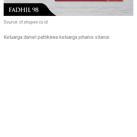
Source: cf.shopee.co.id
Keluarga daniel pattikawa keluarga johanis sitania.