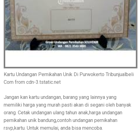
Kartu Undangan Pernikahan Unik Di Purwokerto Tribunjualbeli
Com from cdn-3.tstatic.net
Jangan kan kartu undangan, barang yang lainnya yang
memiliki harga yang murah pasti akan di segani oleh banyak
orang. Cetak undangan ulang tahun anak,harga undangan
pernikahan unik bandung,contoh undangan pernikahan
rsvp,kartu. Untuk memulai, anda bisa mencoba.