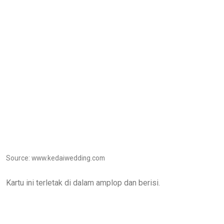
Source: www.kedaiwedding.com
Kartu ini terletak di dalam amplop dan berisi.