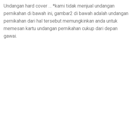
Undangan hard cover … *kami tidak menjual undangan
pernikahan di bawah ini, gambar2 di bawah adalah undangan
pernikahan dari hal tersebut memungkinkan anda untuk
memesan kartu undangan pernikahan cukup dari depan
gawai.