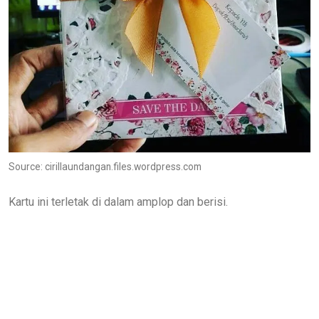
Source: cirillaundangan.files.wordpress.com
Kartu ini terletak di dalam amplop dan berisi.