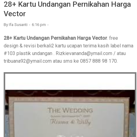
28+ Kartu Undangan Pernikahan Harga
Vector
By
Ifa Susanti
6:16 pm
28+ Kartu Undangan Pernikahan Harga Vector
. free
design & revisi berkali2 kartu ucapan terima kasih label nama
#103 plastik undangan . Rizkievananda@ymail.com / atau
tribuana92@ymail.com atau sms ke 0857 888 98 170.