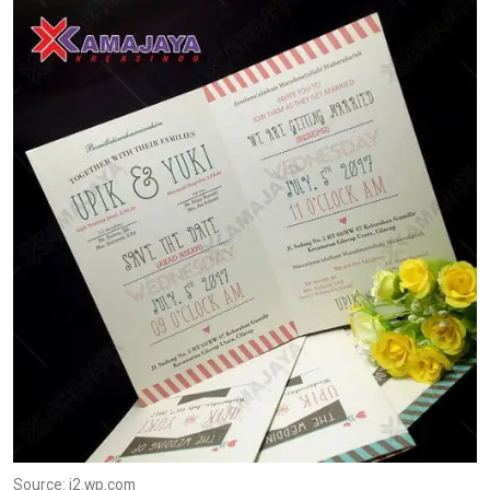
Source: i2.wp.com