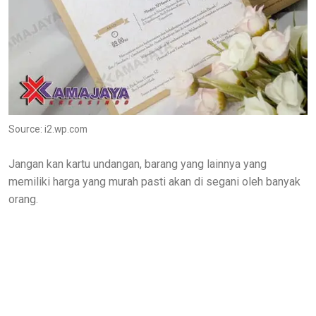
Source: i2.wp.com
Jangan kan kartu undangan, barang yang lainnya yang
memiliki harga yang murah pasti akan di segani oleh banyak
orang.