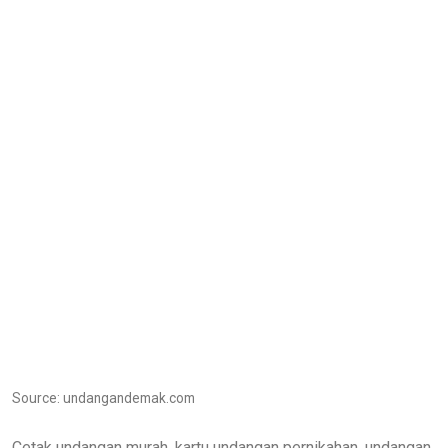
Source: undangandemak.com
Cetak undangan murah, kartu undangan pernikahan, undangan