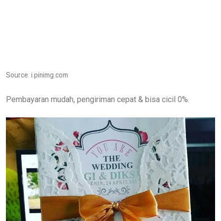
Source: i.pinimg.com
Pembayaran mudah, pengiriman cepat & bisa cicil 0%.