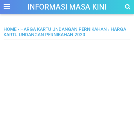
-->
INFORMASI MASA KINI
HOME
›
HARGA KARTU UNDANGAN PERNIKAHAN
›
HARGA
KARTU UNDANGAN PERNIKAHAN 2020