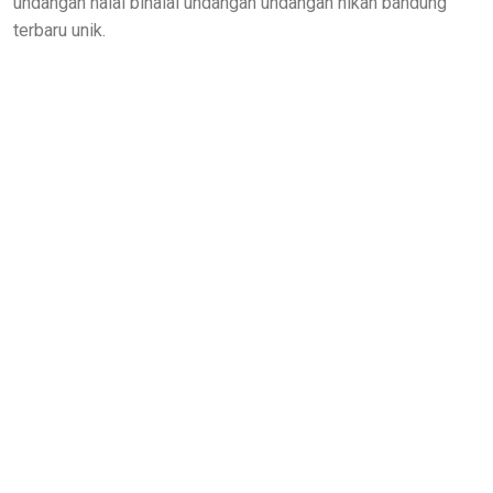
undangan halal bihalal undangan undangan nikah bandung
terbaru unik.