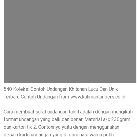
540 Koleksi Contoh Undangan Khitanan Lucu Dan Unik
Terbaru Contoh Undangan from www.kalimantanpers.co.id
Cara membuat surat undangan tahlil adalah dengan mengikuti
format undangan yang baik dan benar. Material a/c 230gram
dan karton tik 2. Contohnya yaitu dengan menggunakan
desain kartu undangan yang di dominasi warna putih.