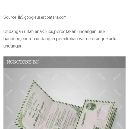
Source: lh5.googleusercontent.com
Undangan ultah anak lucu,percetakan undangan unik
bandung,contoh undangan pernikahan warna orange,kartu
undangan.