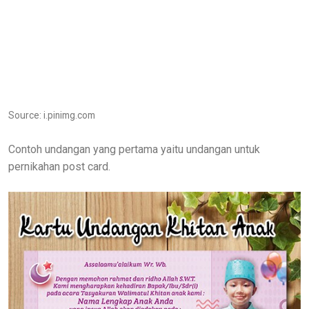
Source: i.pinimg.com
Contoh undangan yang pertama yaitu undangan untuk
pernikahan post card.