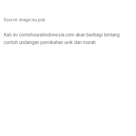
Source: image.isu.pub
Kali ini contohsuratindonesia.com akan berbagi tentang
contoh undangan pernikahan unik dan murah.