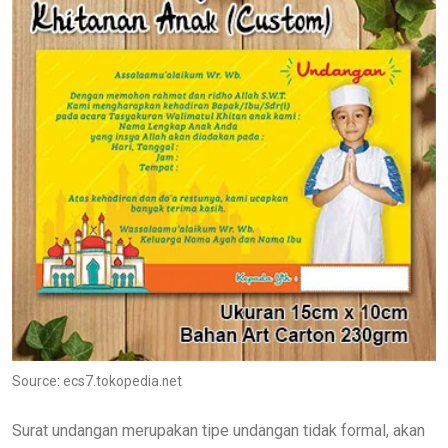
Source: ecs7.tokopedia.net
Surat undangan merupakan tipe undangan tidak formal, akan