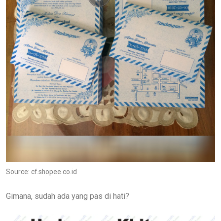
Source: cf.shopee.co.id
Gimana, sudah ada yang pas di hati?