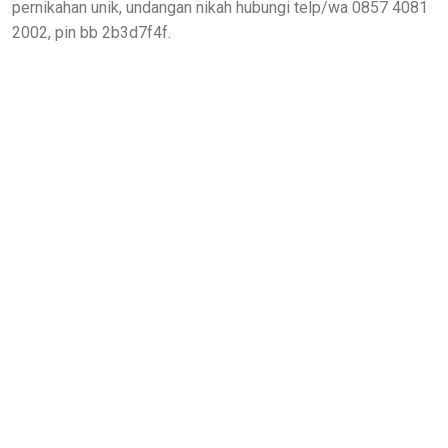
pernikahan unik, undangan nikah hubungi telp/wa 0857 4081
2002, pin bb 2b3d7f4f.