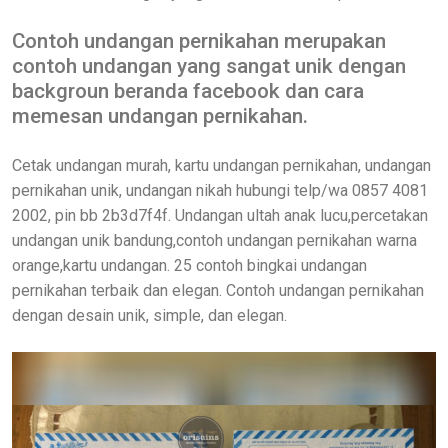
Contoh undangan pernikahan merupakan
contoh undangan yang sangat unik dengan
backgroun beranda facebook dan cara
memesan undangan pernikahan.
Cetak undangan murah, kartu undangan pernikahan, undangan
pernikahan unik, undangan nikah hubungi telp/wa 0857 4081
2002, pin bb 2b3d7f4f. Undangan ultah anak lucu,percetakan
undangan unik bandung,contoh undangan pernikahan warna
orange,kartu undangan. 25 contoh bingkai undangan
pernikahan terbaik dan elegan. Contoh undangan pernikahan
dengan desain unik, simple, dan elegan.