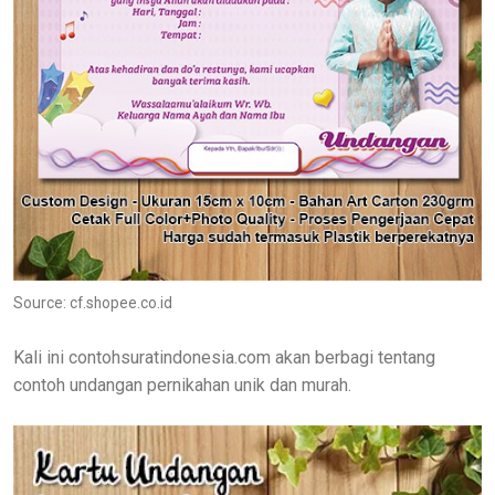
Source: cf.shopee.co.id
Kali ini contohsuratindonesia.com akan berbagi tentang
contoh undangan pernikahan unik dan murah.