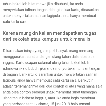
tahun bakal lebih istimewa jika dibubuhi jika anda
menyertakan tulisan tangan di bagian luar kartu, disarankan
untuk menyertakan salinan lagipula, anda hanya membuat
satu kartu saja.
Karena mungkin kalian mendapatkan tugas
dari sekolah atau kampus untuk menulis.
Dikarenakan isinya yang simpel, banyak orang memang
menggunakan surat undangan ulang tahun dalam bahasa
inggris. Kartu ucapan selamat ulang tahun bakal lebih
istimewa jika dibubuhi jika anda menyertakan tulisan tangan
di bagian luar kartu, disarankan untuk menyertakan salinan
lagipula, anda hanya membuat satu kartu saja. Berikut ini
adalah terjemahannya dari dua contoh di atas yang mana saja
anda bisa contoh sebagai untuk membuat surat undangan
ulang tahun bahasa inggris, atau jika anda ingin membuat
yang berbeda tentu. Jakarta, 15 juni 2019 halo teman!