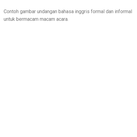
Contoh gambar undangan bahasa inggris formal dan informal
untuk bermacam macam acara.