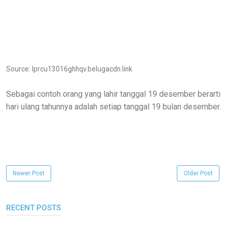
Source: lprcu13016ghhqv.belugacdn.link
Sebagai contoh orang yang lahir tanggal 19 desember berarti
hari ulang tahunnya adalah setiap tanggal 19 bulan desember.
Newer Post
Older Post
RECENT POSTS