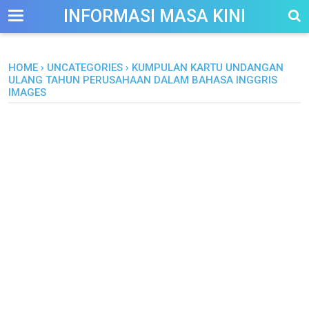
-->
INFORMASI MASA KINI
HOME
›
UNCATEGORIES
›
KUMPULAN KARTU UNDANGAN
ULANG TAHUN PERUSAHAAN DALAM BAHASA INGGRIS
IMAGES