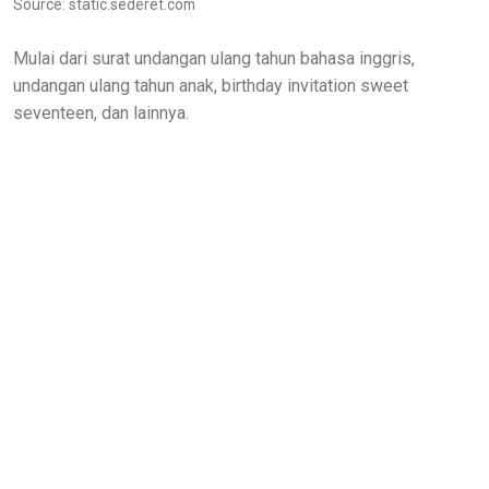
Source: static.sederet.com
Mulai dari surat undangan ulang tahun bahasa inggris,
undangan ulang tahun anak, birthday invitation sweet
seventeen, dan lainnya.