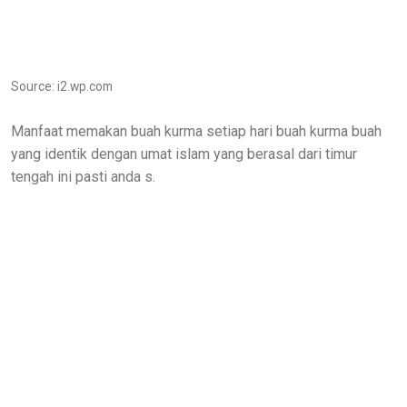
Source: i2.wp.com
Manfaat memakan buah kurma setiap hari buah kurma buah
yang identik dengan umat islam yang berasal dari timur
tengah ini pasti anda s.