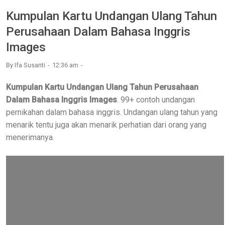
Kumpulan Kartu Undangan Ulang Tahun
Perusahaan Dalam Bahasa Inggris
Images
By
Ifa Susanti
12:36 am
Kumpulan Kartu Undangan Ulang Tahun Perusahaan
Dalam Bahasa Inggris Images
. 99+ contoh undangan
pernikahan dalam bahasa inggris. Undangan ulang tahun yang
menarik tentu juga akan menarik perhatian dari orang yang
menerimanya.