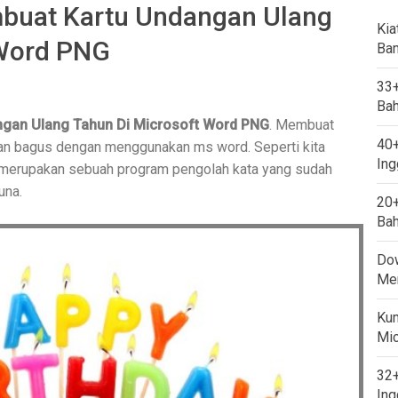
buat Kartu Undangan Ulang
Kia
 Word PNG
Ban
33+
Bah
gan Ulang Tahun Di Microsoft Word PNG
. Membuat
40+
 dan bagus dengan menggunakan ms word. Seperti kita
Ing
 merupakan sebuah program pengolah kata yang sudah
una.
20+
Bah
Dow
Mem
Kum
Mi
32+
Ing