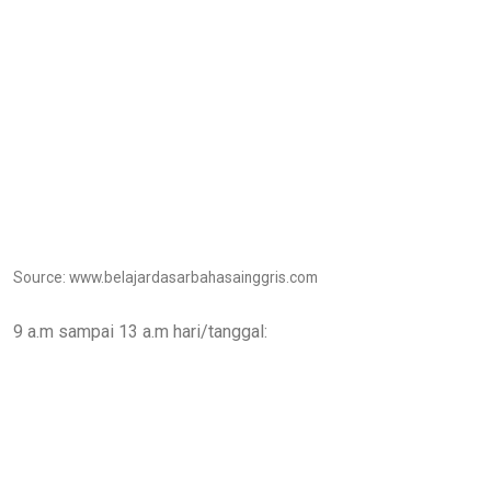
Source: www.belajardasarbahasainggris.com
9 a.m sampai 13 a.m hari/tanggal: