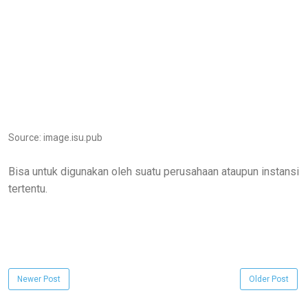
Source: image.isu.pub
Bisa untuk digunakan oleh suatu perusahaan ataupun instansi
tertentu.
Newer Post
Older Post