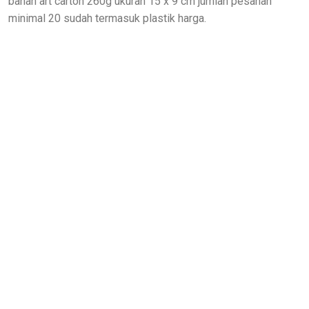
bahan art carton 260g ukuran 15 x 9 cm jumlah pesanan
minimal 20 sudah termasuk plastik harga.