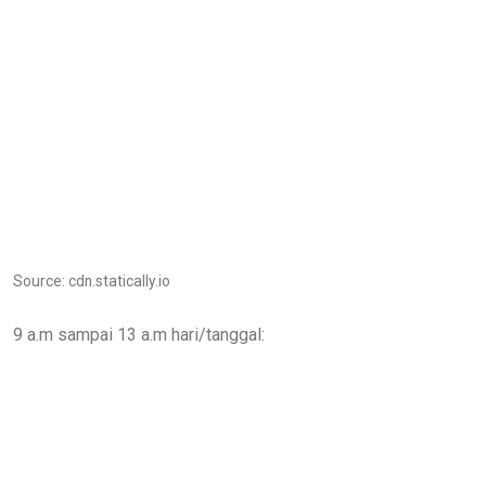
Source: cdn.statically.io
9 a.m sampai 13 a.m hari/tanggal: