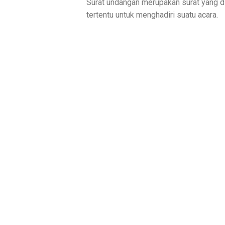
Surat undangan merupakan surat yang d
tertentu untuk menghadiri suatu acara.