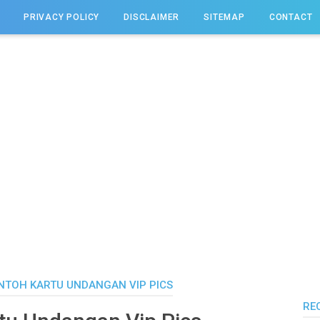
PRIVACY POLICY
DISCLAIMER
SITEMAP
CONTACT
ONTOH KARTU UNDANGAN VIP PICS
RE