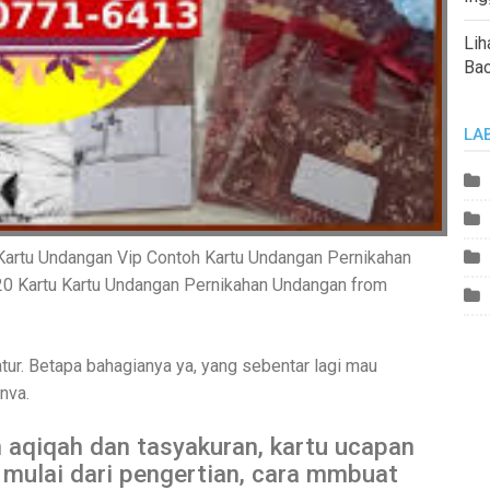
Lih
Ba
LA
Kartu Undangan Vip Contoh Kartu Undangan Pernikahan
20 Kartu Kartu Undangan Pernikahan Undangan from
tur. Betapa bahagianya ya, yang sebentar lagi mau
nva.
aqiqah dan tasyakuran, kartu ucapan
 mulai dari pengertian, cara mmbuat