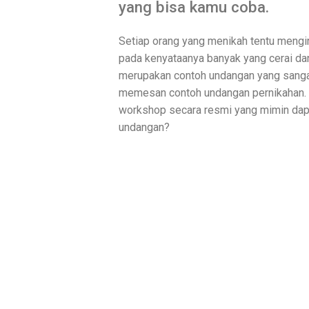
yang bisa kamu coba.
Setiap orang yang menikah tentu mengin
pada kenyataanya banyak yang cerai da
merupakan contoh undangan yang sanga
memesan contoh undangan pernikahan. O
workshop secara resmi yang mimin dapa
undangan?