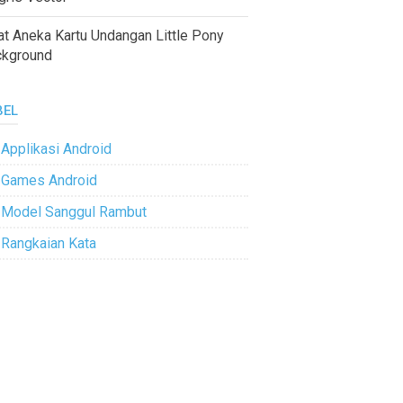
at Aneka Kartu Undangan Little Pony
ckground
BEL
Applikasi Android
Games Android
Model Sanggul Rambut
Rangkaian Kata