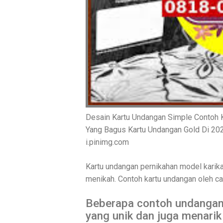
Desain Kartu Undangan Simple Contoh 
Yang Bagus Kartu Undangan Gold Di 20
i.pinimg.com
Kartu undangan pernikahan model karika
menikah. Contoh kartu undangan oleh ca
Beberapa contoh undangan 
yang unik dan juga menarik