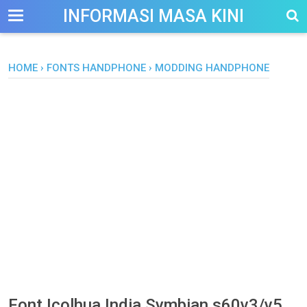
-->
INFORMASI MASA KINI
HOME
›
FONTS HANDPHONE
›
MODDING HANDPHONE
Font Icolhua India Symbian s60v3/v5