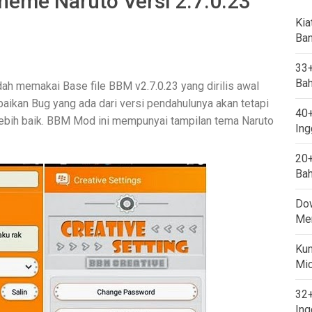
eme Naruto Versi 2.7.0.23
Kia
Ban
33+
Bah
ah memakai Base file BBM v2.7.0.23 yang dirilis awal
baikan Bug yang ada dari versi pendahulunya akan tetapi
40+
lebih baik. BBM Mod ini mempunyai tampilan tema Naruto
Ing
20+
Bah
Dow
Mem
Kum
Mi
32+
Ing