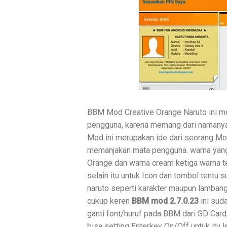
BBM Mod Creative Orange Naruto ini m
pengguna, karena memang dari namanya 
Mod ini merupakan ide dari seorang Mo
memanjakan mata pengguna. warna yang 
Orange dan warna cream ketiga warna t
selain itu untuk Icon dan tombol tentu
naruto seperti karakter maupun lambang 
cukup keren
BBM mod 2.7.0.23
ini suda
ganti font/huruf pada BBM dari SD Card,
bisa setting Enterkey On/Off untuk itu l