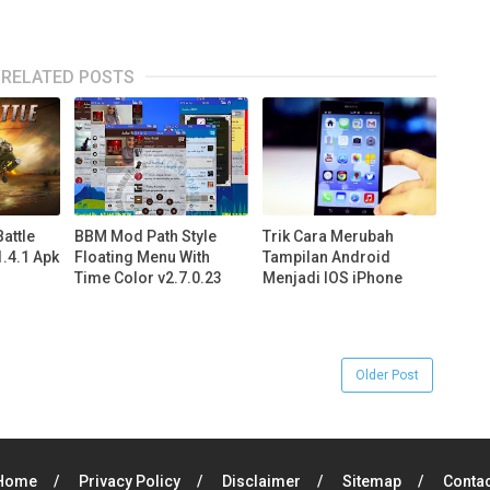
RELATED POSTS
attle
BBM Mod Path Style
Trik Cara Merubah
1.4.1 Apk
Floating Menu With
Tampilan Android
Time Color v2.7.0.23
Menjadi IOS iPhone
Older Post
Home
Privacy Policy
Disclaimer
Sitemap
Contac