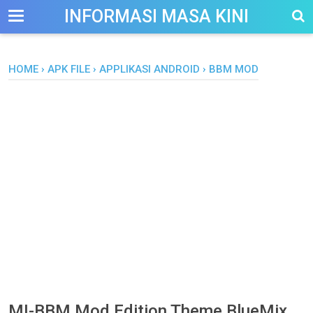
-->
INFORMASI MASA KINI
HOME
›
APK FILE
›
APPLIKASI ANDROID
›
BBM MOD
MI-BBM Mod Edition Theme BlueMix