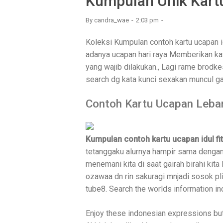
Kumpulan Unik Kartu
By
candra_wae
2:03 pm
Koleksi Kumpulan contoh kartu ucapan idu
adanya ucapan hari raya Memberikan kat
yang wajib dilakukan., Lagi rame brodkes
search dg kata kunci sexakan muncul g
Contoh Kartu Ucapan Leba
Kumpulan contoh kartu ucapan idul fit
tetanggaku alurnya hampir sama dengan
menemani kita di saat gairah birahi kita 
ozawaa dn rin sakuragi mnjadi sosok pl
tube8. Search the worlds information 
Enjoy these indonesian expressions but 