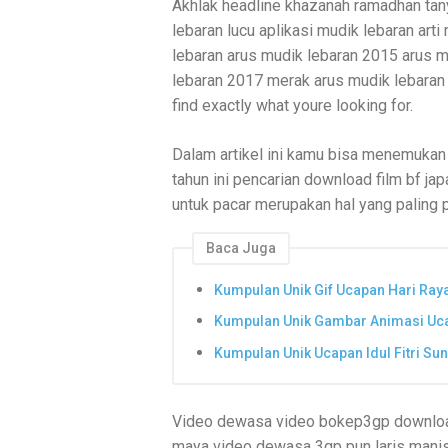
Akhlak headline khazanah ramadhan tan
lebaran lucu aplikasi mudik lebaran arti 
lebaran arus mudik lebaran 2015 arus 
lebaran 2017 merak arus mudik lebaran h
find exactly what youre looking for.
Dalam artikel ini kamu bisa menemukan 
tahun ini pencarian download film bf ja
untuk pacar merupakan hal yang paling 
Baca Juga
Kumpulan Unik Gif Ucapan Hari Raya 
Kumpulan Unik Gambar Animasi Ucap
Kumpulan Unik Ucapan Idul Fitri Su
Video dewasa video bokep3gp download
maya video dewasa 3gp pun laris manis