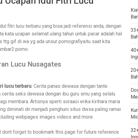
 Ucapan Idul Fitri Lucu
Kia
Ban
l fitri lucu terbaru yang bisa jadi referensi anda, dengan
33+
a kata ucapan selamat ulang tahun untuk pacar adalah hal
Bah
 ttg gif di wa yg ada unsur pornografiyaitu saat kita
ambar2 porno.
40+
Ing
ran Lucu Nusagates
20+
Bah
ri lucu terbaru
. Cerita panas dewasa dengan tante
Dow
 cerita seks dewasa dengan ibu guru smu yang selalu
Mem
lagi membara. Artisnya sperti soraaoi erika kirihara maria
ing diminati dn menjadi penghuni situs dwsa paling ramai
Kum
including webpages images videos and more.
Mi
32+
dont forget to bookmark this page for future reference.
Ing