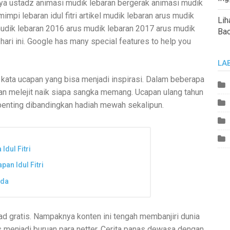
ya ustadz animasi mudik lebaran bergerak animasi mudik
mimpi lebaran idul fitri artikel mudik lebaran arus mudik
Lih
mudik lebaran 2016 arus mudik lebaran 2017 arus mudik
Ba
ari ini. Google has many special features to help you
LA
kata ucapan yang bisa menjadi inspirasi. Dalam beberapa
pan melejit naik siapa sangka memang. Ucapan ulang tahun
penting dibandingkan hadiah mewah sekalipun.
Idul Fitri
an Idul Fitri
nda
 gratis. Nampaknya konten ini tengah membanjiri dunia
 menjadi buruan para netter. Cerita panas dewasa dengan