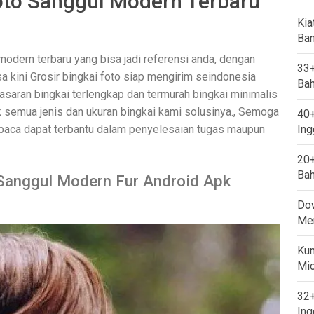
to Sanggul Modern Terbaru
Kia
Ban
odern terbaru yang bisa jadi referensi anda, dengan
33+
 kini Grosir bingkai foto siap mengirim seindonesia
Bah
saran bingkai terlengkap dan termurah bingkai minimalis
k semua jenis dan ukuran bingkai kami solusinya., Semoga
40+
aca dapat terbantu dalam penyelesaian tugas maupun
Ing
20+
Bah
Sanggul Modern Fur Android Apk
Dow
Mem
Kum
Mi
32+
Ing