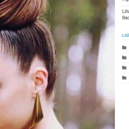
Lih
Ba
LA