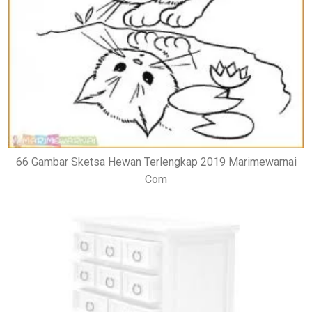
66 Gambar Sketsa Hewan Terlengkap 2019 Marimewarnai
Com