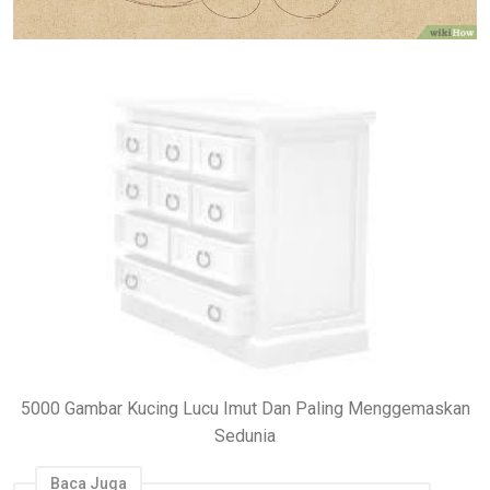
5000 Gambar Kucing Lucu Imut Dan Paling Menggemaskan
Sedunia
Baca Juga