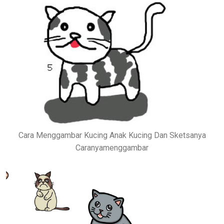
Cara Menggambar Kucing Anak Kucing Dan Sketsanya
Caranyamenggambar