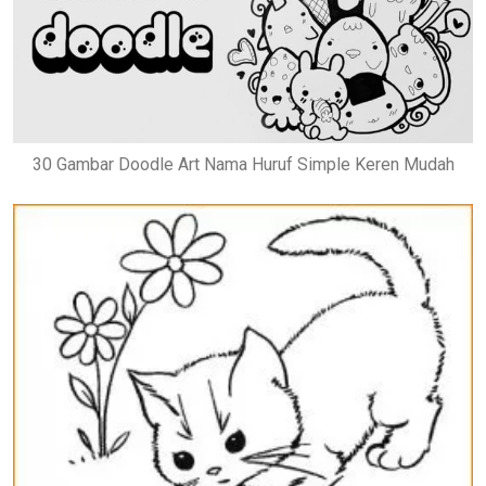
30 Gambar Doodle Art Nama Huruf Simple Keren Mudah