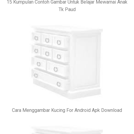
15 Kumpulan Contoh Gambar Untuk Belajar Mewarnai Anak
Tk Paud
Cara Menggambar Kucing For Android Apk Download