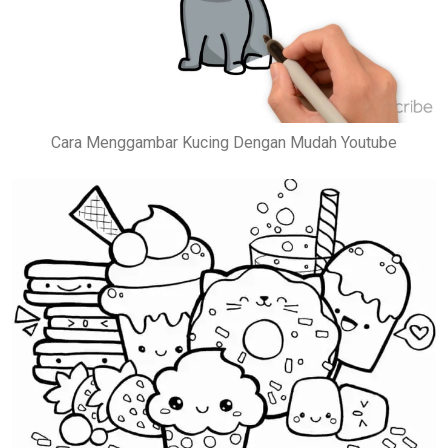
Cara Menggambar Kucing Dengan Mudah Youtube