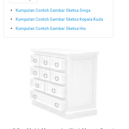
Kumpulan Contoh Gambar Sketsa Singa
Kumpulan Contoh Gambar Sketsa Kepala Kuda
Kumpulan Contoh Gambar Sketsa Hiu