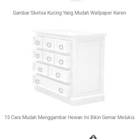
Gambar Sketsa Kucing Yang Mudah Wallpaper Keren
15 Cara Mudah Menggambar Hewan Ini Bikin Gemar Melukis