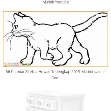
Mudah Youtube
66 Gambar Sketsa Hewan Terlengkap 2019 Marimewarnai
Com