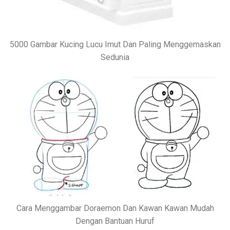
5000 Gambar Kucing Lucu Imut Dan Paling Menggemaskan
Sedunia
Cara Menggambar Doraemon Dan Kawan Kawan Mudah
Dengan Bantuan Huruf