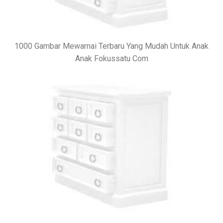
1000 Gambar Mewarnai Terbaru Yang Mudah Untuk Anak
Anak Fokussatu Com