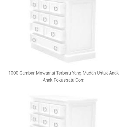
1000 Gambar Mewarnai Terbaru Yang Mudah Untuk Anak
Anak Fokussatu Com