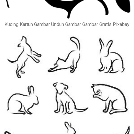
Kucing Kartun Gambar Unduh Gambar Gambar Gratis Pixabay