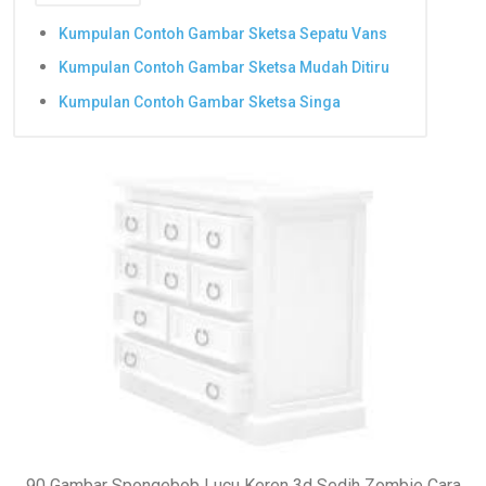
Kumpulan Contoh Gambar Sketsa Sepatu Vans
Kumpulan Contoh Gambar Sketsa Mudah Ditiru
Kumpulan Contoh Gambar Sketsa Singa
90 Gambar Spongebob Lucu Keren 3d Sedih Zombie Cara