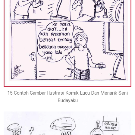
15 Contoh Gambar Ilustrasi Komik Lucu Dan Menarik Seni
Budayaku