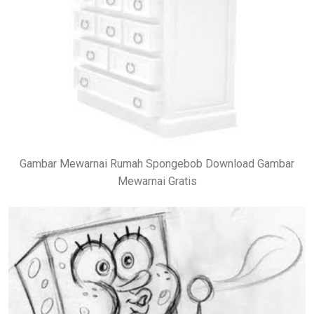
Gambar Mewarnai Rumah Spongebob Download Gambar
Mewarnai Gratis