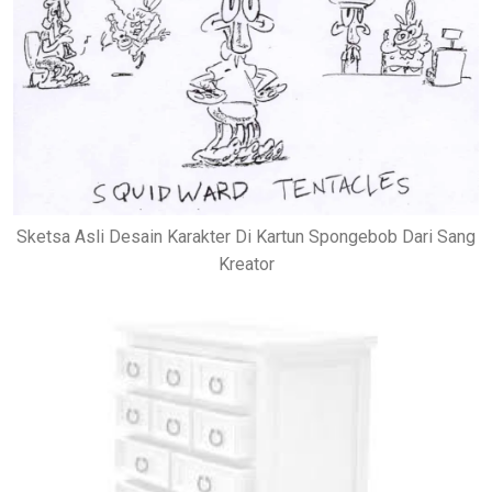
Sketsa Asli Desain Karakter Di Kartun Spongebob Dari Sang
Kreator