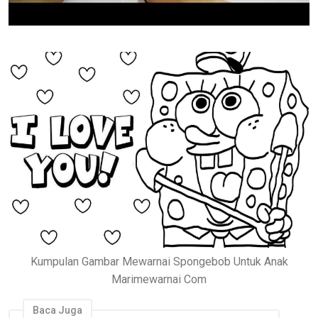
Kumpulan Gambar Mewarnai Spongebob Untuk Anak
Marimewarnai Com
Baca Juga