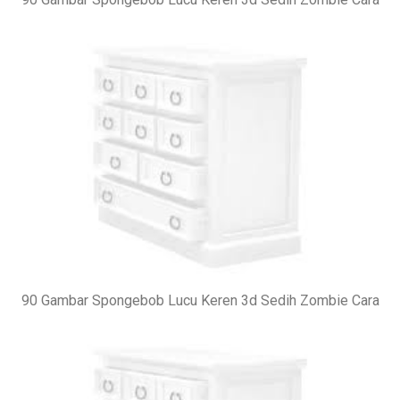
90 Gambar Spongebob Lucu Keren 3d Sedih Zombie Cara