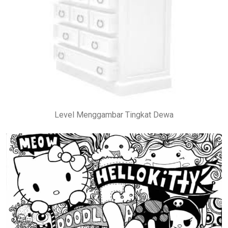
Level Menggambar Tingkat Dewa