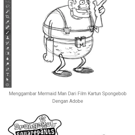
Menggambar Mermaid Man Dari Film Kartun Spongebob
Dengan Adobe